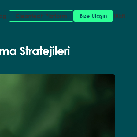
Bize Ulaşın
TR
EN
log
Cleantech Platform
a Stratejileri