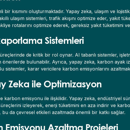
ir kısmını oluşturmaktadır. Yapay zeka, ulaşım ve lojistik s
llı ulaşım sistemleri, trafik akışını optimize eder, yakıt tüket
kliye rotalarını optimize ederek, gereksiz yakıt tüketimini v
Raporlama Sistemleri
çlerinde de kritik bir rol oynar. AI tabanlı sistemler, işlet
n önerilerde bulunabilir. Ayrıca, yapay zeka, karbon ayak izi
 Bu sistemler, karar vericilere karbon emisyonlarını azaltmak i
ay Zeka ile Optimizasyon
 karbon emisyonu ile ilişkilidir. Yapay zeka, endüstriyel süre
im süreçlerini izleyerek, enerji tüketimini en aza indirir ve ka
r, bu da çevresel etkileri azaltmada önemli bir katkı sağlar.
 Emisyonu Azaltma Projeleri