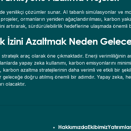
e yenilikçi çözümler sunar. AI tabanlı simülasyonlar ve mod
Bu projeler, ormanların yeniden ağaçlandırılması, karbon ya
ni artırarak, sürdürülebilirlik hedeflerine ulaşmada önemli bi
 İzini Azaltmak Neden Geleceği
tratejik araç olarak öne çıkmaktadır. Enerji verimliliğinin art
 alanlarda yapay zeka kullanımı, karbon emisyonlarını minimi
 karbon azaltma stratejilerinin daha verimli ve etkili bir şe
r bir geleceğe doğru atılmış önemli bir adımdır. Yapay zeka, 
ı olacaktır.
Hakkımızda
Ekibimiz
Yatırımla