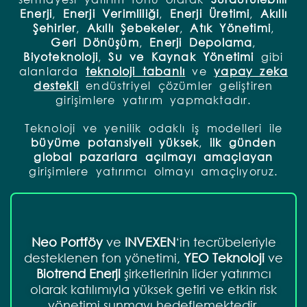
Enerji
,
Enerji
Verimliliği
,
Enerji
Üretimi
,
Akıllı
Şehirler
,
Akıllı
Şebekeler
,
Atık
Yönetimi
,
Geri
Dönüşüm
,
Enerji
Depolama
,
Biyoteknoloji
,
Su ve Kaynak Yönetimi
gibi
alanlarda
teknoloji tabanlı
ve
yapay zeka
destekli
endüstriyel çözümler geliştiren
girişimlere yatırım yapmaktadır.
Teknoloji ve yenilik odaklı iş modelleri ile
büyüme
potansiyeli
yüksek
,
ilk günden
global pazarlara açılmayı amaçlayan
girişimlere yatırımcı olmayı amaçlıyoruz.
Neo Portföy
ve
INVEXEN
‘in tecrübeleriyle
desteklenen fon yönetimi,
YEO Teknoloji
ve
Biotrend Enerji
şirketlerinin lider yatırımcı
olarak katılımıyla yüksek getiri ve etkin risk
yönetimi sunmayı hedeflemektedir.