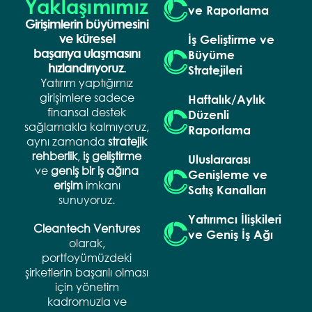
Yaklaşımımız
ve Raporlama
Girişimlerin büyümesini
ve küresel
İş Geliştirme ve
başarıya ulaşmasını
Büyüme
hızlandırıyoruz.
Stratejileri
Yatırım yaptığımız
girişimlere sadece
Haftalık/Aylık
finansal destek
Düzenli
sağlamakla kalmıyoruz,
Raporlama
aynı zamanda
stratejik
rehberlik
,
iş
geliştirme
Uluslararası
ve
geniş
bir
iş
ağına
Genişleme ve
erişim
imkanı
Satış Kanalları
sunuyoruz.
Yatırımcı İlişkileri
Cleantech Ventures
ve Geniş İş Ağı
olarak,
portfoyümüzdeki
şirketlerin başarılı olması
için yönetim
kadromuzla ve