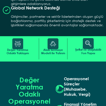
girişimlere odaklanıyoruz.
Global Network Desteği​
Girişimciler, partnerler ve sektör liderlerinden oluşan güçlü
bağlatılarımız, portföy şirketlerimiz için stratejik destek ve
işbirlikleri sağlamasında önemli avantajlar sağlamaktadır.
Şeffaf ve Ulaşılabilir
Değer Yaratma
Akıllı Sermaye
Odaklı Yaklaşım
Modeli ile Yatırım
Fon Yapısı
Değer
Operasyonel
Süreçler
Yaratma
(Muhasebe,
Odaklı
Hukuk, Vergi)
Operasyonel
Finansal Yönetim