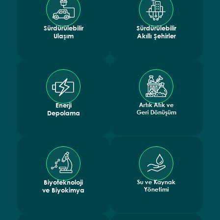
Sürdürülebilir
Sürdürülebilir
Ulaşım
Akıllı Şehirler
Artık Atık ve
Enerji
Geri Dönüşüm
Depolama
Su ve Kaynak
Biyoteknoloji
Yönetimi
ve Biyokimya