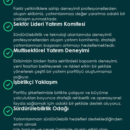
Farklı yetkinliklere sahip deneyimli profesyonellerden
oluşan ekibimiz, yatırımlarımıza değer yaratma odaklı bir
yaklaşım sunmaktadır.
Sektör Lideri Yatırım Komitesi​
Sürdürülebilirlik ve teknoloji alanlarında deneyimli
profesyonellerden oluşan yatırım komitemiz, stratejik
yatırımlarımızın başarısını artırmayı hedeflemektedir.
Multisektörel Yatırım Deneyimi​
Ekibimizin birden fazla sektördeki kapsamlı deneyimi,
yeni fırsatları belirleyerek ve riskleri etkin bir şekilde
yöneterek çeşitli bir yatırım portföyü oluşturmamızı
sağlıyor.
İşbirlikçi Yaklaşım​
Portföy şirketlerimizle birlikte çalışıyor ve büyüme
yolculukları boyunca stratejik rehberlik ve operasyonel
fayda sağlamak için odaklı bir şekilde destek oluyoruz.
Sürdürülebilirlik Odağı​
Yatırımlarımızın sürdürülebilir hedefleri desteklediğinden
emin olmak
için toplum ve çevre üzerinde olumlu etkisi olan